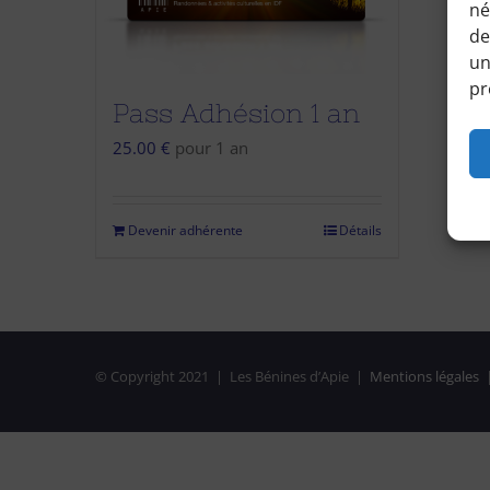
né
de
un
pr
Pass Adhésion 1 an
25.00
€
pour 1 an
Devenir adhérente
Détails
© Copyright 2021 | Les Bénines d’Apie |
Mentions légales