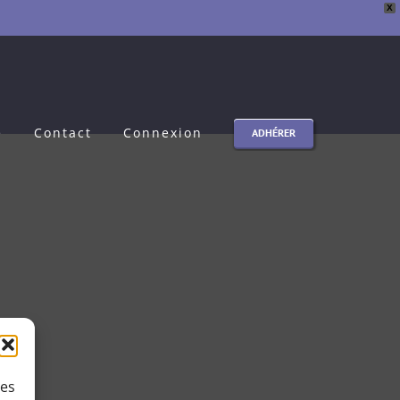
X
e
Contact
Connexion
ADHÉRER
ies