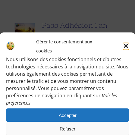
Pass Adhésion 1 an
25.00
€
pour 1 an
Gérer le consentement aux
cookies
Accédez à toutes les informations
Nous utilisons des cookies fonctionnels et d’autres
technologies nécessaires à la navigation du site. Nous
pratiques de nos excursions du
utilisons également des cookies permettant de
dimanche et des jours fériés (Point de
mesurer le trafic et de vous montrer un contenu
rendez-vous, horaires, conseils etc.), et
personnalisé. Vous pouvez paramétrer vos
participez à nos activités telles que des
préférences de navigation en cliquant sur
Voir les
préférences
.
sorties cinéma, pique-nique festifs...
Accepter
Pour adhérer et faire vivre notre
association, nous vous demandons
Refuser