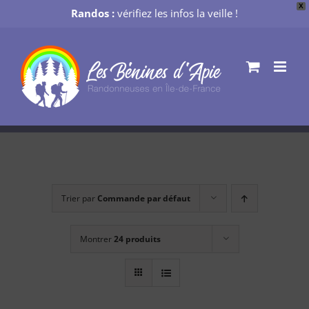
X
Randos :
vérifiez les infos la veille !
Passer
au
contenu
Trier par
Commande par défaut
Montrer
24 produits