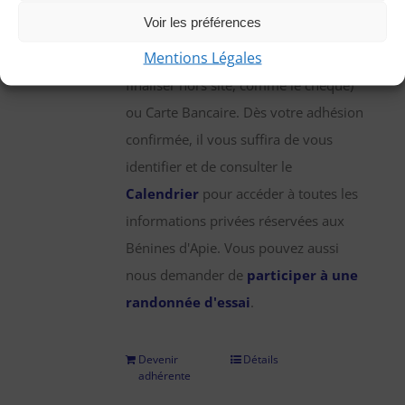
une participation annuelle de 25 €,
Voir les préférences
que vous pouvez régler par chèque,
Mentions Légales
virement bancaire (démarche à
finaliser hors site, comme le chèque)
ou Carte Bancaire. Dès votre adhésion
confirmée, il vous suffira de vous
identifier et de consulter le
Calendrier
pour accéder à toutes les
informations privées réservées aux
Bénines d'Apie. Vous pouvez aussi
nous demander de
participer à une
randonnée d'essai
.
Devenir
Détails
adhérente