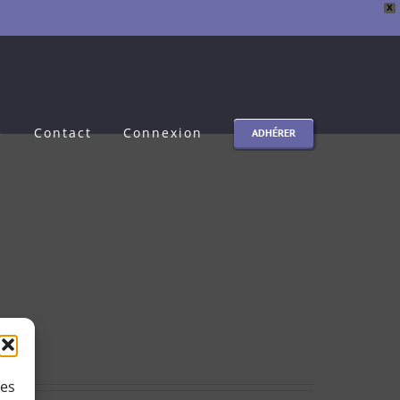
X
e
Contact
Connexion
ADHÉRER
ies