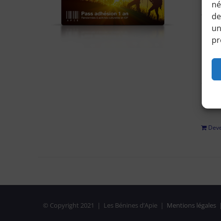
né
Accéd
de
horair
un
pr
Pour 
régle
adhési
privé
Deve
© Copyright 2021 | Les Bénines d’Apie |
Mentions légales