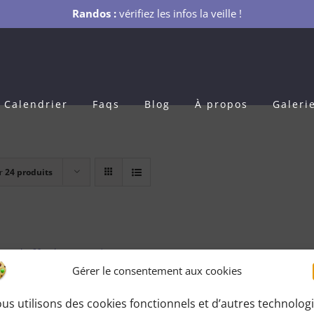
Randos :
vérifiez les infos la veille !
Calendrier
Faqs
Blog
À propos
Galeri
r
24 produits
s Adhésion 1 an
Gérer le consentement aux cookies
0
€
pour 1 an
us utilisons des cookies fonctionnels et d’autres technolog