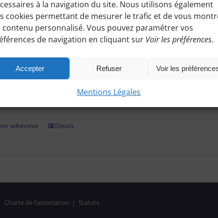
cessaires à la navigation du site. Nous utilisons également
ez à toutes les informations pratiques de nos excursions du diman
s cookies permettant de mesurer le trafic et de vous montr
es, conseils etc.), et participez à nos activités telles que des sorti
 contenu personnalisé. Vous pouvez paramétrer vos
éférences de navigation en cliquant sur
Voir les préférences
.
adhérer et faire vivre notre association, nous vous demandons un
r par chèque, virement bancaire (démarche à finaliser hors site, 
Accepter
Refuser
Voir les préférence
on confirmée, il vous suffira de vous identifier et de consulter le
Mentions Légales
es réservées aux Bénines d'Apie. Vous pouvez aussi nous deman
nir adhérente
Détails
|
Charte de l’association
|
Statuts