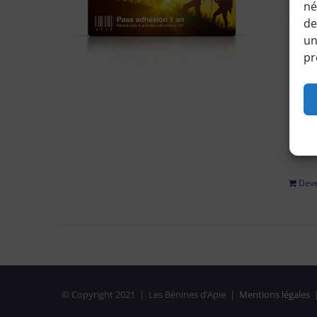
né
Accéd
de
horair
un
pr
Pour 
régle
adhési
privé
Deve
© Copyright 2021 | Les Bénines d’Apie |
Mentions légales