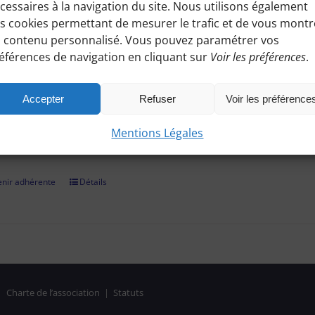
cessaires à la navigation du site. Nous utilisons également
ez à toutes les informations pratiques de nos excursions du diman
s cookies permettant de mesurer le trafic et de vous montr
es, conseils etc.), et participez à nos activités telles que des sorti
 contenu personnalisé. Vous pouvez paramétrer vos
éférences de navigation en cliquant sur
Voir les préférences
.
adhérer et faire vivre notre association, nous vous demandons un
r par chèque, virement bancaire (démarche à finaliser hors site, 
Accepter
Refuser
Voir les préférence
on confirmée, il vous suffira de vous identifier et de consulter le
Mentions Légales
es réservées aux Bénines d'Apie. Vous pouvez aussi nous deman
nir adhérente
Détails
|
Charte de l’association
|
Statuts