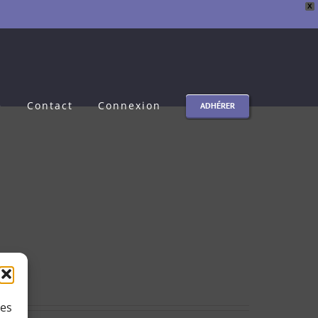
X
e
Contact
Connexion
ADHÉRER
ies