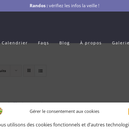
Randos :
vérifiez les infos la veille !
Calendrier
Faqs
Blog
À propos
Galeri
uits
s Adhésion 1 an
Gérer le consentement aux cookies
0
€
pour 1 an
us utilisons des cookies fonctionnels et d’autres technolog