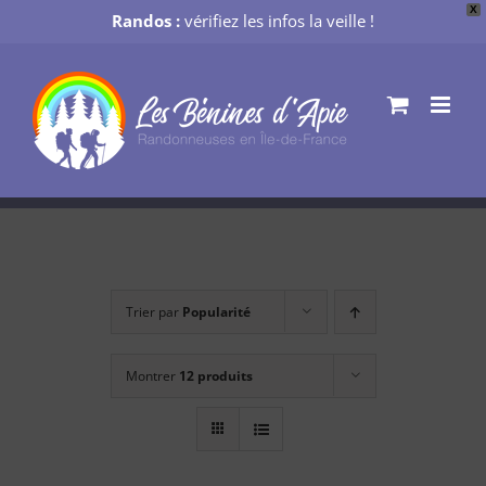
X
Randos :
vérifiez les infos la veille !
Passer
au
contenu
Trier par
Popularité
Montrer
12 produits