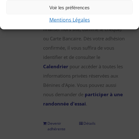
une participation annuelle de 25 €,
Voir les préférences
que vous pouvez régler par chèque,
Mentions Légales
virement bancaire (démarche à
finaliser hors site, comme le chèque)
ou Carte Bancaire. Dès votre adhésion
confirmée, il vous suffira de vous
identifier et de consulter le
Calendrier
pour accéder à toutes les
informations privées réservées aux
Bénines d'Apie. Vous pouvez aussi
nous demander de
participer à une
randonnée d'essai
.
Devenir
Détails
adhérente