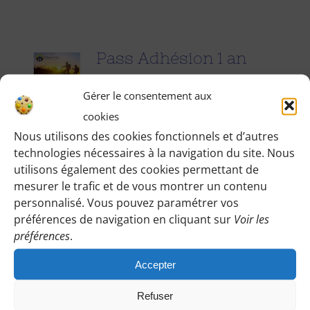
Pass Adhésion 1 an
25.00
€
pour 1 an
Gérer le consentement aux
cookies
Accédez à toutes les informations
Nous utilisons des cookies fonctionnels et d’autres
technologies nécessaires à la navigation du site. Nous
pratiques de nos excursions du
utilisons également des cookies permettant de
dimanche et des jours fériés (Point de
mesurer le trafic et de vous montrer un contenu
rendez-vous, horaires, conseils etc.), et
personnalisé. Vous pouvez paramétrer vos
participez à nos activités telles que des
préférences de navigation en cliquant sur
Voir les
préférences
.
sorties cinéma, pique-nique festifs...
Accepter
Pour adhérer et faire vivre notre
association, nous vous demandons
Refuser