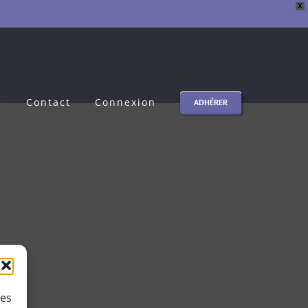
X
e
Contact
Connexion
ADHÉRER
ies