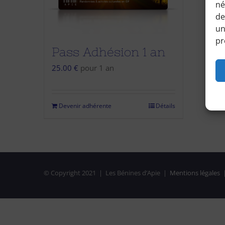
né
de
un
pr
Pass Adhésion 1 an
25.00
€
pour 1 an
Devenir adhérente
Détails
© Copyright 2021 | Les Bénines d’Apie |
Mentions légales