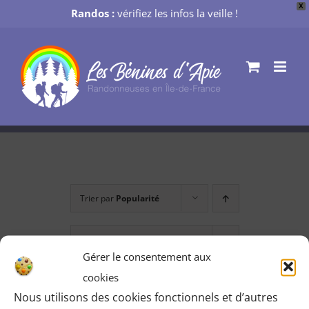
X
Randos :
vérifiez les infos la veille !
Passer
au
contenu
Trier par
Popularité
Montrer
12 produits
Gérer le consentement aux
cookies
Nous utilisons des cookies fonctionnels et d’autres