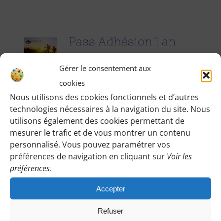
Pass Adhésion 1 an
25.00
€
pour 1 an
Gérer le consentement aux
cookies
Accédez à toutes les informations
Nous utilisons des cookies fonctionnels et d’autres
technologies nécessaires à la navigation du site. Nous
pratiques de nos excursions du
utilisons également des cookies permettant de
dimanche et des jours fériés (Point de
mesurer le trafic et de vous montrer un contenu
rendez-vous, horaires, conseils etc.), et
personnalisé. Vous pouvez paramétrer vos
participez à nos activités telles que des
préférences de navigation en cliquant sur
Voir les
préférences
.
sorties cinéma, pique-nique festifs...
Accepter
Pour adhérer et faire vivre notre
association, nous vous demandons
Refuser