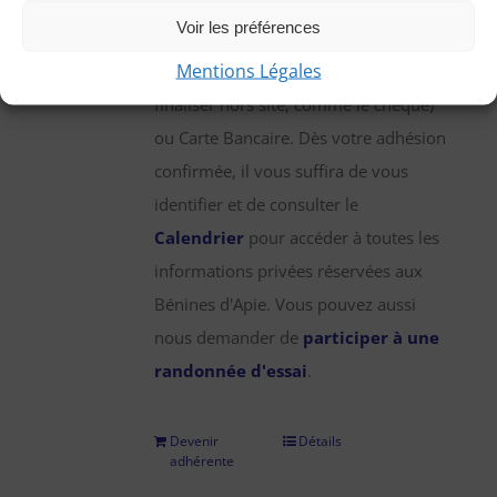
une participation annuelle de 25 €,
Voir les préférences
que vous pouvez régler par chèque,
Mentions Légales
virement bancaire (démarche à
finaliser hors site, comme le chèque)
ou Carte Bancaire. Dès votre adhésion
confirmée, il vous suffira de vous
identifier et de consulter le
Calendrier
pour accéder à toutes les
informations privées réservées aux
Bénines d'Apie. Vous pouvez aussi
nous demander de
participer à une
randonnée d'essai
.
Devenir
Détails
adhérente