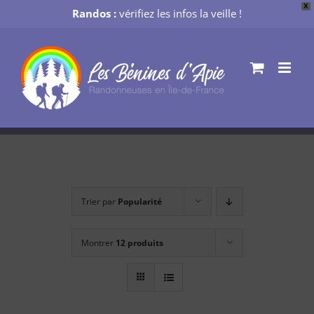
X
Randos :
vérifiez les infos la veille !
Passer
au
contenu
Trier par
Popularité
Montrer
12 produits