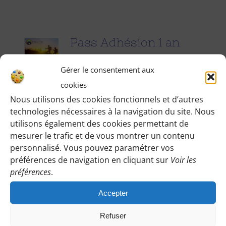
Pass Adhésion 1 an
25.00
€
pour 1 an
Gérer le consentement aux
cookies
Accédez à toutes les informations
Nous utilisons des cookies fonctionnels et d’autres
technologies nécessaires à la navigation du site. Nous
pratiques de nos excursions du
utilisons également des cookies permettant de
dimanche et des jours fériés (Point de
mesurer le trafic et de vous montrer un contenu
rendez-vous, horaires, conseils etc.), et
personnalisé. Vous pouvez paramétrer vos
participez à nos activités telles que des
préférences de navigation en cliquant sur
Voir les
préférences
.
sorties cinéma, pique-nique festifs...
Accepter
Pour adhérer et faire vivre notre
association, nous vous demandons
Refuser