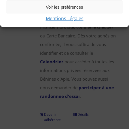
une participation annuelle de 25 €,
Voir les préférences
que vous pouvez régler par chèque,
Mentions Légales
virement bancaire (démarche à
finaliser hors site, comme le chèque)
ou Carte Bancaire. Dès votre adhésion
confirmée, il vous suffira de vous
identifier et de consulter le
Calendrier
pour accéder à toutes les
informations privées réservées aux
Bénines d'Apie. Vous pouvez aussi
nous demander de
participer à une
randonnée d'essai
.
Devenir
Détails
adhérente