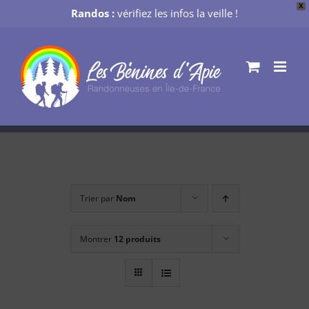
X
Randos :
vérifiez les infos la veille !
Passer
au
contenu
Trier par
Nom
Montrer
12 produits